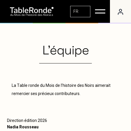
FR
L'équipe
L
a
T
a
b
l
e
r
o
n
d
e
d
u
M
o
i
s
d
e
l
’
h
i
s
t
o
i
r
e
d
e
s
N
o
i
r
s
a
i
m
e
r
a
i
t
r
e
m
e
r
c
i
e
r
s
e
s
p
r
é
c
i
e
u
x
c
o
n
t
r
i
b
u
t
e
u
r
s
.
Direction édition 2026
Nadia Rousseau