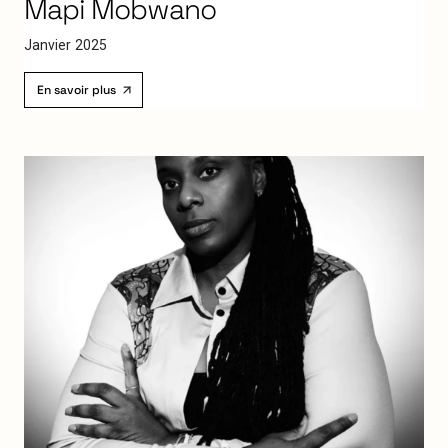
Mapi
Mobwano
J
a
n
v
i
e
r
2
0
2
5
En savoir plus