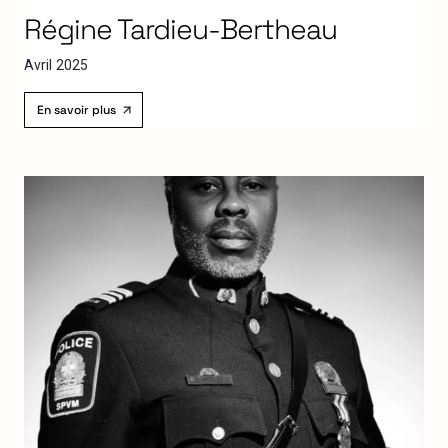
Régine
Tardieu-Bertheau
A
v
r
i
l
2
0
2
5
En savoir plus