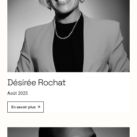
Désirée
Rochat
A
o
û
t
2
0
2
5
En savoir plus