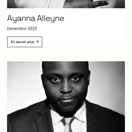
Ayanna
Alleyne
D
é
c
e
m
b
r
e
2
0
2
5
En savoir plus