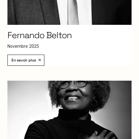
Fernando
Belton
N
o
v
e
m
b
r
e
2
0
2
5
En savoir plus