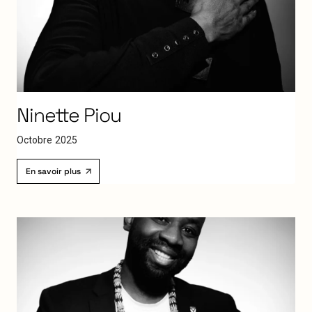
Ninette
Piou
O
c
t
o
b
r
e
2
0
2
5
En savoir plus