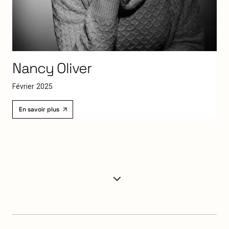
Nancy
Oliver
F
é
v
r
i
e
r
2
0
2
5
En savoir plus