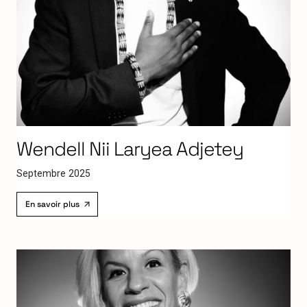
Wendell
Nii
Laryea
Adjetey
S
e
p
t
e
m
b
r
e
2
0
2
5
En savoir plus