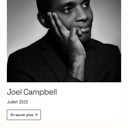
Joel
Campbell
J
u
i
l
l
e
t
2
0
2
5
En savoir plus