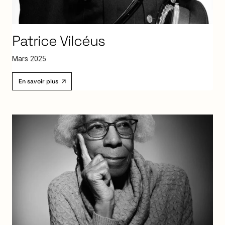
Patrice
Vilcéus
M
a
r
s
2
0
2
5
En savoir plus