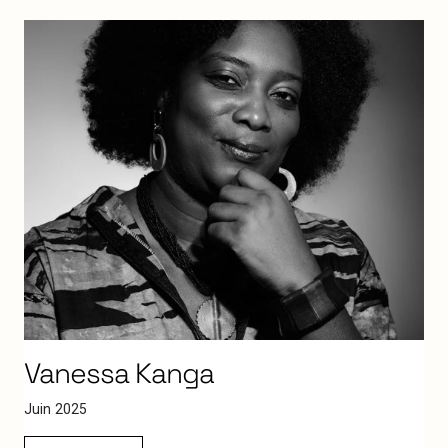
Vanessa
Kanga
J
u
i
n
2
0
2
5