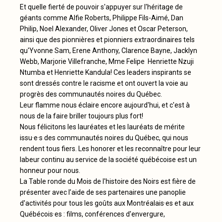
Et quelle fierté de pouvoir s'appuyer sur l'héritage de
géants comme Alfie Roberts, Philippe Fils-Aimé, Dan
Philip, Noel Alexander, Oliver Jones et Oscar Peterson,
ainsi que des pionnières et pionniers extraordinaires tels
qu'Yvonne Sam, Erene Anthony, Clarence Bayne, Jacklyn
Webb, Marjorie Villefranche, Mme Felipe Henriette Nzuji
Ntumba et Henriette Kandula! Ces leaders inspirants se
sont dressés contre le racisme et ont ouvert la voie au
progrès des communautés noires du Québec.
Leur flamme nous éclaire encore aujourd'hui, et c'est à
nous de la faire briller toujours plus fort!
Nous félicitons les lauréates et les lauréats de mérite
issu·e·s des communautés noires du Québec, qui nous
rendent tous fiers. Les honorer et les reconnaître pour leur
labeur continu au service de la société québécoise est un
honneur pour nous.
La Table ronde du Mois de l'histoire des Noirs est fière de
présenter avec l’aide de ses partenaires une panoplie
d'activités pour tous les goûts aux Montréalais·es et aux
Québécois·es : films, conférences d'envergure,