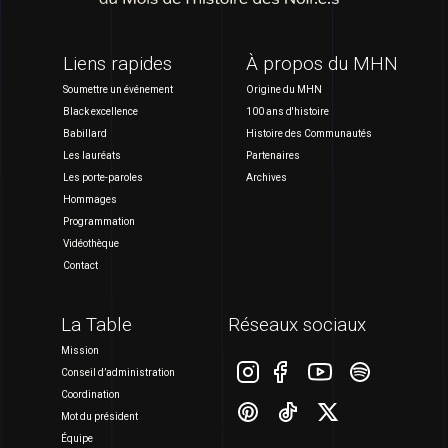
Liens rapides
À propos du MHN
Soumettre un événement
Origine du MHN
Black excellence
100 ans d'histoire
Babillard
Histoire des Communautés
Les lauréats
Partenaires
Les porte-paroles
Archives
Hommages
Programmation
Vidéothèque
Contact
La Table
Réseaux sociaux
Mission
Conseil d’administration
Coordination
Mot du président
Équipe