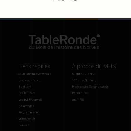
Liens rapides
À propos du MHN
Soumettre un événement
Origine du MHN
Black excellence
100 ans d'histoire
Babillard
Histoire des Communautés
Les lauréats
Partenaires
Les porte-paroles
Archives
Hommages
Programmation
Vidéothèque
Contact