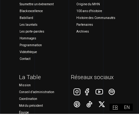
Soumettre un événement
Origine du MHN
Black excellence
100 ans d'histoire
Babillard
Histoire des Communautés
Les lauréats
Partenaires
Les porte-paroles
Archives
Hommages
Programmation
Vidéothèque
Contact
La Table
Réseaux sociaux
Mission
Conseil d’administration
Coordination
Mot du président
FR
EN
Équipe
Rapports annuels