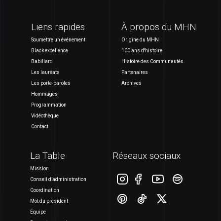
Liens rapides
À propos du MHN
Soumettre un événement
Origine du MHN
Black excellence
100 ans d'histoire
Babillard
Histoire des Communautés
Les lauréats
Partenaires
Les porte-paroles
Archives
Hommages
Programmation
Vidéothèque
Contact
La Table
Réseaux sociaux
Mission
Conseil d’administration
Coordination
Mot du président
Équipe