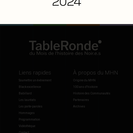
2024
Liens rapides
À propos du MHN
Soumettre un événement
Origine du MHN
Black excellence
100 ans d'histoire
Babillard
Histoire des Communautés
Les lauréats
Partenaires
Les porte-paroles
Archives
Hommages
Programmation
Vidéothèque
Contact