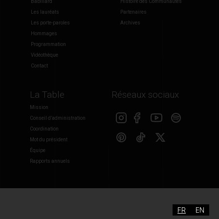
Babillard
Histoire des Communautés
Les lauréats
Partenaires
Les porte-paroles
Archives
Hommages
Programmation
Vidéothèque
Contact
La Table
Réseaux sociaux
Mission
Conseil d’administration
Coordination
Mot du président
Équipe
Rapports annuels
FR
EN